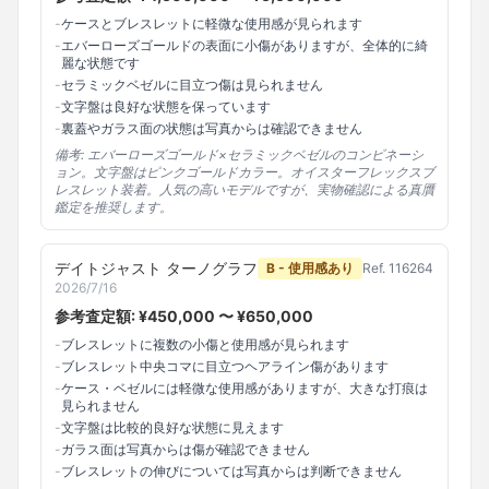
-
ケースとブレスレットに軽微な使用感が見られます
-
エバーローズゴールドの表面に小傷がありますが、全体的に綺
麗な状態です
-
セラミックベゼルに目立つ傷は見られません
-
文字盤は良好な状態を保っています
-
裏蓋やガラス面の状態は写真からは確認できません
備考:
エバーローズゴールド×セラミックベゼルのコンビネーシ
ョン。文字盤はピンクゴールドカラー。オイスターフレックスブ
レスレット装着。人気の高いモデルですが、実物確認による真贋
鑑定を推奨します。
デイトジャスト ターノグラフ
B - 使用感あり
Ref.
116264
2026/7/16
参考査定額: ¥
450,000
〜 ¥
650,000
-
ブレスレットに複数の小傷と使用感が見られます
-
ブレスレット中央コマに目立つヘアライン傷があります
-
ケース・ベゼルには軽微な使用感がありますが、大きな打痕は
見られません
-
文字盤は比較的良好な状態に見えます
-
ガラス面は写真からは傷が確認できません
-
ブレスレットの伸びについては写真からは判断できません