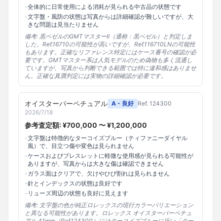
-
全体的に日常使用による消耗が見られる中古品の状態です
-
文字盤・風防の状態は写真からは詳細確認が難しいですが、大
きな問題は見当たりません
備考:
黒ベゼルのGMTマスターII（通称：黒ベゼル）と判定しま
した。Ref.16710の可能性が高いですが、Ref.116710LNの可能性
もあります。正確なリファレンス特定にはケース番号の確認が必
要です。GMTマスター系は人気モデルのため偽物も多く流通し
ていますが、写真から判断できる範囲では特に違和感はありませ
ん。正確な真贋判定には実物の詳細確認が必要です。
オイスターパーペチュアル
A - 良好
Ref.
124300
2026/7/18
参考査定額: ¥
700,000
〜 ¥
1,200,000
-
文字盤は特徴的なターコイズブルー（ティファニーダイヤル
風）で、目立つ傷や変色は見られません
-
ケースおよびブレスレットに軽微な使用感が見られる可能性が
ありますが、写真からは大きな傷は確認できません
-
ガラス面はクリアで、欠けやひび割れは見られません
-
針とインデックスの状態は良好です
-
リューズ周辺の状態も良好に見えます
備考:
文字盤の色が純正ロレックスの現行カラーバリエーション
と異なる可能性があります。ロレックス オイスターパーペチュ
アル 41mm（Ref.124300）にはターコイズブルーに近い「ター