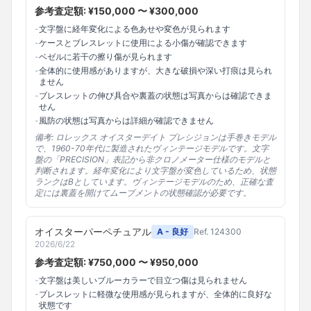
参考査定額: ¥
150,000
〜 ¥
300,000
-
文字盤に経年変化による色あせや変色が見られます
-
ケースとブレスレットに使用による小傷が確認できます
-
ベゼルに若干の擦り傷が見られます
-
全体的に使用感がありますが、大きな破損や深い打痕は見られ
ません
-
ブレスレットの伸び具合や裏蓋の状態は写真からは確認できま
せん
-
風防の状態は写真からは詳細が確認できません
備考:
ロレックス オイスターデイト プレシジョンは手巻きモデル
で、1960-70年代に製造されたヴィンテージモデルです。文字
盤の「PRECISION」表記から非クロノメーター仕様のモデルと
判断されます。経年変化により文字盤が変色しているため、状態
ランクはBとしています。ヴィンテージモデルのため、正確な査
定には裏蓋を開けてムーブメントの状態確認が必要です。
オイスターパーペチュアル
A - 良好
Ref.
124300
2026/6/22
参考査定額: ¥
750,000
〜 ¥
950,000
-
文字盤は美しいブルーカラーで目立つ傷は見られません
-
ブレスレットに軽微な使用感が見られますが、全体的に良好な
状態です