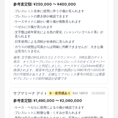
参考査定額: ¥
250,000
〜 ¥
400,000
-
ブレスレット全体に使用に伴う小傷が見られます
-
ブレスレットの磨き跡が確認できます
-
ケースサイドに細かい擦り傷が複数見られます
-
ベゼルに小傷が見られます
-
文字盤は経年変化による色の変化（シャンパンゴールド系）が
見られます
-
日常使用による消耗が全体的に見られます
-
ガラスの状態は写真からは明確に判断できませんが、大きな傷
は見当たりません
備考:
文字盤のROLEXロゴとクラウンマーク、3時位置のデイト
表示、オイスターブレスレットからロレックスのオイスターパー
ペチュアルデイトと判定しました。ケースサイズは34mm程度と
推測されます。製造年代は文字盤の色調から1980年代〜2000年
代の可能性があります。正確なリファレンス番号の特定には裏蓋
やブレスレットの刻印確認が必要です
サブマリーナ デイト
B - 使用感あり
Ref.
16610
2026/6/6
参考査定額: ¥
1,490,000
〜 ¥
2,060,000
-
ケース・ベゼルに使用による小傷が確認できます
-
ブレスレットに軽微な傷・くすみが見られます
-
風防は目立つ傷は見当たりませんが、写真からの確認範囲に限