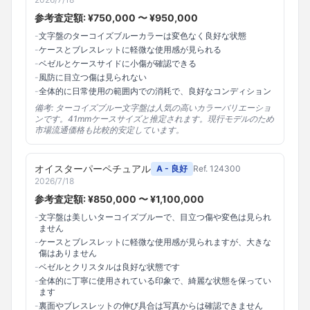
参考査定額: ¥
750,000
〜 ¥
950,000
-
文字盤のターコイズブルーカラーは変色なく良好な状態
-
ケースとブレスレットに軽微な使用感が見られる
-
ベゼルとケースサイドに小傷が確認できる
-
風防に目立つ傷は見られない
-
全体的に日常使用の範囲内での消耗で、良好なコンディション
備考:
ターコイズブルー文字盤は人気の高いカラーバリエーショ
ンです。41mmケースサイズと推定されます。現行モデルのため
市場流通価格も比較的安定しています。
オイスターパーペチュアル
A - 良好
Ref.
124300
2026/7/18
参考査定額: ¥
850,000
〜 ¥
1,100,000
-
文字盤は美しいターコイズブルーで、目立つ傷や変色は見られ
ません
-
ケースとブレスレットに軽微な使用感が見られますが、大きな
傷はありません
-
ベゼルとクリスタルは良好な状態です
-
全体的に丁寧に使用されている印象で、綺麗な状態を保ってい
ます
-
裏面やブレスレットの伸び具合は写真からは確認できません