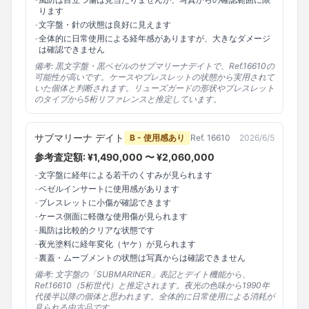
ります
-
文字盤・針の状態は良好に見えます
-
全体的に日常使用による経年感がありますが、大きなダメージ
は確認できません
備考:
黒文字盤・黒ベゼルのサブマリーナデイトで、Ref.16610の
可能性が高いです。ケースやブレスレットの状態から実用されて
いた個体と判断されます。リューズガードの形状やブレスレット
のタイプから5桁リファレンスと推定しています。
サブマリーナ デイト
B - 使用感あり
Ref.
16610
2026/6/5
参考査定額: ¥
1,490,000
〜 ¥
2,060,000
-
文字盤に経年による若干のくすみが見られます
-
ベゼルインサートに使用感があります
-
ブレスレットに小傷が確認できます
-
ケース側面に軽微な使用傷が見られます
-
風防は比較的クリアな状態です
-
夜光塗料に経年変化（ヤケ）が見られます
-
裏蓋・ムーブメントの状態は写真からは確認できません
備考:
文字盤の「SUBMARINER」表記とデイト機能から、
Ref.16610（5桁世代）と推定されます。夜光の色味から1990年
代後半以降の個体と思われます。全体的に日常使用による消耗が
見られる中古品です。