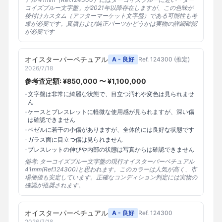
コイズブルー文字盤」が2021年以降存在しますが、この色味が
後付けカスタム（アフターマーケット文字盤）である可能性も考
慮が必要です。真贋および純正パーツかどうかは実物の詳細確認
が必要です
オイスターパーペチュアル
A - 良好
Ref.
124300 (推定)
2026/7/18
参考査定額: ¥
850,000
〜 ¥
1,100,000
-
文字盤は非常に綺麗な状態で、目立つ汚れや変色は見られませ
ん
-
ケースとブレスレットに軽微な使用感が見られますが、深い傷
は確認できません
-
ベゼルに若干の小傷がありますが、全体的には良好な状態です
-
ガラス面に目立つ傷は見られません
-
ブレスレットの伸びや内部の状態は写真からは確認できません
備考:
ターコイズブルー文字盤の現行オイスターパーペチュアル
41mm(Ref.124300)と思われます。このカラーは人気が高く、市
場価値も安定しています。正確なコンディション判定には実物の
確認が推奨されます。
オイスターパーペチュアル
A - 良好
Ref.
124300
2026/7/18