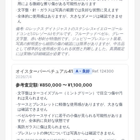
用による微細な擦り傷がある可能性があります
-
文字盤・針・ガラスは写真の範囲では良好な状態に見えます
-
全体的に使用感はありますが、大きなダメージは確認できませ
ん
備考:
ロレックス デイトジャストのステンレス×イエローゴール
ドコンビ(ロレゾール)モデルです。フルーテッドベゼル、グレー
文字盤、赤い秒針が特徴的です。ジュビリーブレスレット装着。
写真の鮮明度から細部の傷の確認には限界がありますが、中古品
として標準的な使用感が見られる状態と判断しました。真贋鑑定
には実物の詳細確認が必要です。
オイスターパーペチュアル41
A - 良好
Ref.
124300
2026/7/4
参考査定額: ¥
850,000
〜 ¥
1,100,000
-
文字盤はターコイズブルー（ミントグリーン）で目立つ傷や汚
れは見られません
-
ケースとブレスレットに軽微な使用感がありますが、大きな傷
は確認できません
-
ベゼルやケースサイドに若干の小傷が見られる可能性がありま
すが、全体的に良好な状態です
-
風防ガラスに傷は見られません
-
ブレスレットの伸びについては写真からは確認できません