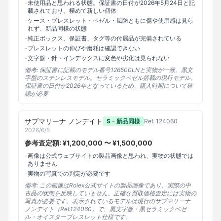
-
未使用品と思われる状態。保証書の日付が2026年5月24日と記
載されており、極めて新しい個体
-
ケース・ブレスレット・ベゼル・風防ともに傷や使用感は見ら
れず、新品同様の状態
-
純正ボックス、保証書、タグ等の付属品が完備されている
-
ブレスレットの伸びや磨耗は確認できない
-
文字盤・針・インデックスに変色や劣化は見られない
備考:
保証書に記載のモデル番号126500LNと実物が一致。黒文
字盤のステンレスモデル。セラミックベゼル搭載の現行モデル。
保証書の日付が2026年となっているため、購入時期について確
認が必要
サブマリーナ ノンデイト
S - 新品同様
Ref.
124060
2026/6/5
参考査定額: ¥
1,200,000
〜 ¥
1,500,000
-
画像は公式ウェブサイトの製品画像と思われ、実物の状態では
ありません
-
実物の写真での判定が必要です
備考:
この画像はRolex公式サイトの製品画像であり、実際の中
古品の状態を反映していません。正確な買取価格査定には実物の
写真が必要です。表示されているモデルは現行のサブマリーナ
ノンデイト（Ref.124060）で、黒文字盤・黒セラミックベゼ
ル・オイスターブレスレット仕様です。