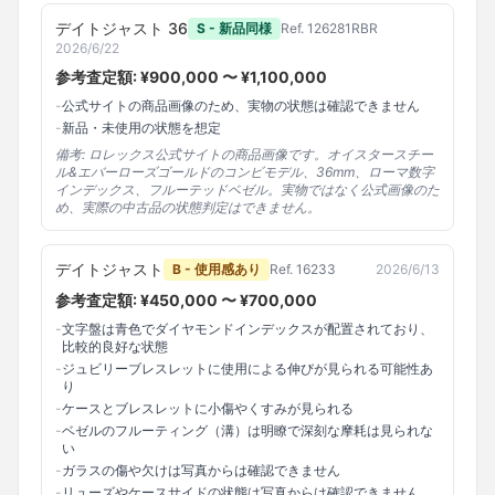
デイトジャスト 36
S - 新品同様
Ref.
126281RBR
2026/6/22
参考査定額: ¥
900,000
〜 ¥
1,100,000
-
公式サイトの商品画像のため、実物の状態は確認できません
-
新品・未使用の状態を想定
備考:
ロレックス公式サイトの商品画像です。オイスタースチー
ル&エバーローズゴールドのコンビモデル、36mm、ローマ数字
インデックス、フルーテッドベゼル。実物ではなく公式画像のた
め、実際の中古品の状態判定はできません。
デイトジャスト
B - 使用感あり
Ref.
16233
2026/6/13
参考査定額: ¥
450,000
〜 ¥
700,000
-
文字盤は青色でダイヤモンドインデックスが配置されており、
比較的良好な状態
-
ジュビリーブレスレットに使用による伸びが見られる可能性あ
り
-
ケースとブレスレットに小傷やくすみが見られる
-
ベゼルのフルーティング（溝）は明瞭で深刻な摩耗は見られな
い
-
ガラスの傷や欠けは写真からは確認できません
-
リューズやケースサイドの状態は写真からは確認できません