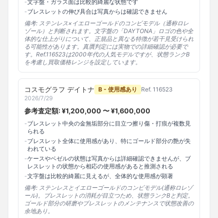
-
文字盤・ガラス面は比較的綺麗な状態です
-
ブレスレットの伸び具合は写真からは確認できません
備考:
ステンレス×イエローゴールドのコンビモデル（通称ロレ
ゾール）と判断されます。文字盤の「DAYTONA」ロゴの色や全
体的な仕上がりについて、正規品と異なる特徴が若干見受けられ
る可能性があります。真贋判定には実物での詳細確認が必要で
す。Ref.116523は2000年代の人気モデルですが、状態ランクB
を考慮し買取価格レンジを設定しています。
コスモグラフ デイトナ
B - 使用感あり
Ref.
116523
2026/7/29
参考査定額: ¥
1,200,000
〜 ¥
1,600,000
-
ブレスレット中央の金無垢部分に目立つ擦り傷・打痕が複数見
られる
-
ブレスレット全体に使用感があり、特にゴールド部分の艶が失
われている
-
ケースやベゼルの状態は写真からは詳細確認できませんが、ブ
レスレットの状態から相応の使用感があると推測される
-
文字盤は比較的綺麗に見えるが、全体的な使用感が顕著
備考:
ステンレスとイエローゴールドのコンビモデル(通称ロレゾ
ール)。ブレスレットの消耗が目立つため、状態ランクBと判定。
ゴールド部分の研磨やブレスレットのメンテナンスで状態改善の
余地あり。