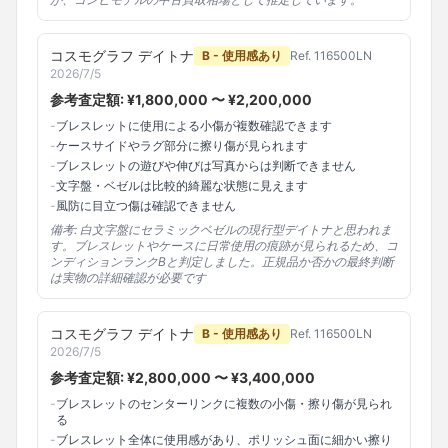
コスモグラフ デイトナ
B - 使用感あり
Ref.
116500LN
2026/7/5
参考査定額: ¥
1,800,000
〜 ¥
2,200,000
-
ブレスレットに使用による小傷が複数確認できます
-
ケースサイドやラグ部分に擦り傷が見られます
-
ブレスレットの遊びや伸びは写真からは判断できません
-
文字盤・ベゼルは比較的綺麗な状態に見えます
-
風防に目立つ傷は確認できません
備考:
白文字盤にセラミックベゼルの現行型デイトナと思われま
す。ブレスレットやケースに日常使用の痕跡が見られるため、コ
ンディションランクBと判定しました。正規品か否かの最終判断
は実物の詳細確認が必要です
コスモグラフ デイトナ
B - 使用感あり
Ref.
116500LN
2026/7/5
参考査定額: ¥
2,800,000
〜 ¥
3,400,000
-
ブレスレットのセンターリンクに複数の小傷・擦り傷が見られ
る
-
ブレスレット全体に使用感があり、ポリッシュ面に細かい擦り