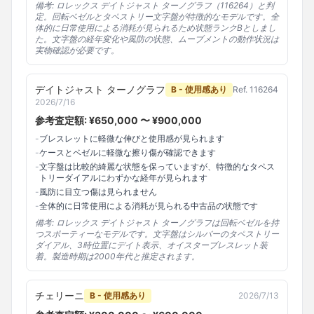
備考:
ロレックス デイトジャスト ターノグラフ（116264）と判
定。回転ベゼルとタペストリー文字盤が特徴的なモデルです。全
体的に日常使用による消耗が見られるため状態ランクBとしまし
た。文字盤の経年変化や風防の状態、ムーブメントの動作状況は
実物確認が必要です。
デイトジャスト ターノグラフ
B - 使用感あり
Ref.
116264
2026/7/16
参考査定額: ¥
650,000
〜 ¥
900,000
-
ブレスレットに軽微な伸びと使用感が見られます
-
ケースとベゼルに軽微な擦り傷が確認できます
-
文字盤は比較的綺麗な状態を保っていますが、特徴的なタペス
トリーダイアルにわずかな経年が見られます
-
風防に目立つ傷は見られません
-
全体的に日常使用による消耗が見られる中古品の状態です
備考:
ロレックス デイトジャスト ターノグラフは回転ベゼルを持
つスポーティーなモデルです。文字盤はシルバーのタペストリー
ダイアル、3時位置にデイト表示、オイスターブレスレット装
着。製造時期は2000年代と推定されます。
チェリーニ
B - 使用感あり
2026/7/13