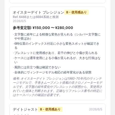
オイスターデイト プレシジョン
B - 使用感あり
Ref.
6466または6694系統と推測
2026/6/5
参考査定額: ¥
150,000
〜 ¥
280,000
-
文字盤に経年による軽微な変色が見られる（シルバー文字盤に
やや黄ばみ）
-
6時位置のインデックス付近に小さな変色スポットが確認でき
る
-
ブレスレットに使用感があり、若干の伸びと小傷が見られる
-
ケースには通常使用による小傷が見られるが、大きな打痕はな
い
-
風防には目立つ傷は確認できない
-
全体的にヴィンテージモデル相応の経年変化がある状態
備考:
オイスターデイト プレシジョンは1960-70年代のヴィンテ
ージモデルで、手巻きムーブメント搭載の非クロノメーターモデ
ルです。文字盤の経年変化やブレスレットの状態から、実使用さ
れていた個体と判断されます。正確なリファレンス番号の特定に
はケースバックの確認が必要です。
デイトジャスト
B - 使用感あり
2026/6/5