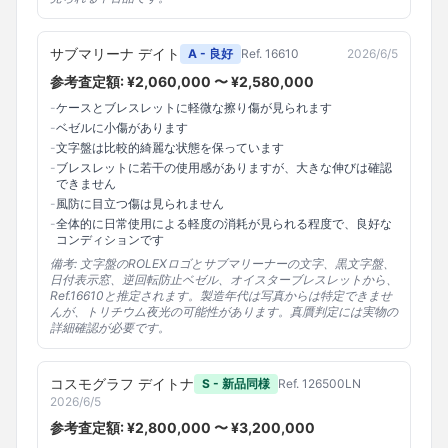
サブマリーナ デイト
A - 良好
Ref.
16610
2026/6/5
参考査定額: ¥
2,060,000
〜 ¥
2,580,000
-
ケースとブレスレットに軽微な擦り傷が見られます
-
ベゼルに小傷があります
-
文字盤は比較的綺麗な状態を保っています
-
ブレスレットに若干の使用感がありますが、大きな伸びは確認
できません
-
風防に目立つ傷は見られません
-
全体的に日常使用による軽度の消耗が見られる程度で、良好な
コンディションです
備考:
文字盤のROLEXロゴとサブマリーナーの文字、黒文字盤、
日付表示窓、逆回転防止ベゼル、オイスターブレスレットから、
Ref.16610と推定されます。製造年代は写真からは特定できませ
んが、トリチウム夜光の可能性があります。真贋判定には実物の
詳細確認が必要です。
コスモグラフ デイトナ
S - 新品同様
Ref.
126500LN
2026/6/5
参考査定額: ¥
2,800,000
〜 ¥
3,200,000