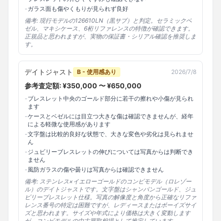
-
ガラス面も傷やくもりが見られず良好
備考:
現行モデルの126610LN（黒サブ）と判定。セラミックベ
ゼル、マキシケース、6桁リファレンスの特徴が確認できます。
正規品と思われますが、実物の保証書・シリアル確認を推奨しま
す。
デイトジャスト
B - 使用感あり
2026/7/8
参考査定額: ¥
350,000
〜 ¥
650,000
-
ブレスレット中央のゴールド部分に若干の擦れや小傷が見られ
ます
-
ケースとベゼルには目立つ大きな傷は確認できませんが、経年
による軽微な使用感があります
-
文字盤は比較的良好な状態で、大きな変色や劣化は見られませ
ん
-
ジュビリーブレスレットの伸びについては写真からは判断でき
ません
-
風防ガラスの傷や曇りは写真からは確認できません
備考:
ステンレス×イエローゴールドのコンビモデル（ロレゾー
ル）のデイトジャストです。文字盤はシャンパンゴールド、ジュ
ビリーブレスレット仕様。写真の解像度と角度から正確なリファ
レンス番号の特定は困難ですが、レディースまたはボーイズサイ
ズと思われます。サイズや年式により価格は大きく変動します
が、コンビモデルの中古買取相場として推定しています。