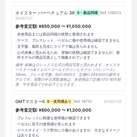
オイスター パーペチュアル 36
S - 新品同様
Ref.
126003
2026/7/21
参考査定額: ¥
850,000
〜 ¥
1,050,000
-
未使用品または新品同様の状態と推測されます
-
ケース、ブレスレット、ベゼルに傷や使用感は確認できません
-
文字盤、風防も完全にクリアで傷は見られません
-
公式画像と思われるため、実物の状態は確認できませんが、新
作モデルの商品写真として掲載されています
備考:
画像はロレックス公式の商品写真と思われます。オイスタ
ースチール&イエローゴールドのコンビモデル（ロレゾール）、
36mm、グレー文字盤、Ref.126003。定価¥1,249,600の新作モ
デルです。実際の中古買取価格は、未使用品で定価の70-85%程
度、中古美品でそれ以下となります。
GMTマスターII
B - 使用感あり
Ref.
16710
2026/7/20
参考査定額: ¥
800,000
〜 ¥
1,200,000
-
ブレスレットに軽微な使用傷が確認できます
-
ベゼルに若干の使用感が見られます
-
ケースサイド・ラグ部分に小傷がありますが、大きなダメージ
はありません