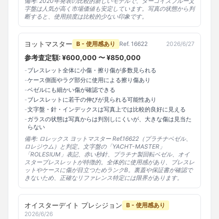
備考:
2020年発表の比較的新しいモデルで、ターコイズブルー文
字盤は人気が高く市場価値も安定しています。写真の状態から判
断すると、使用頻度は比較的少ない印象です。
ヨットマスター
B - 使用感あり
Ref.
16622
2026/6/27
参考査定額: ¥
600,000
〜 ¥
850,000
-
ブレスレット全体に小傷・擦り傷が多数見られる
-
ケース側面やラグ部分に使用による擦り傷あり
-
ベゼルにも細かい傷が確認できる
-
ブレスレットに若干の伸びが見られる可能性あり
-
文字盤・針・インデックスは写真上では比較的良好に見える
-
ガラスの状態は写真からは判別しにくいが、大きな傷は見当た
らない
備考:
ロレックス ヨットマスター Ref.16622（プラチナベゼル、
ロレジウム）と判定。文字盤の「YACHT-MASTER」
「ROLESIUM」表記、赤い秒針、プラチナ製回転ベゼル、オイ
スターブレスレットが特徴的。全体的に使用感があり、ブレスレ
ットやケースに傷が目立つためランクB。裏蓋や保証書が確認で
きないため、正確なリファレンス特定には限界があります。
オイスターデイト プレシジョン
B - 使用感あり
2026/6/26