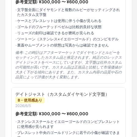
参考査定額: ¥
300,000
〜 ¥
600,000
-
文字盤全面にダイヤモンドと複数のルビーがセッティングされ
たカスタム文字盤
-
ケースとブレスレットは使用に伴う小傷が見られる
-
ゴールドのフルーテッドベゼルは比較的良好な状態
-
リューズの刻印は確認できるが磨耗が見られる
-
ツートーン（ステンレス×イエローゴールド）のコンビモデル
-
裏蓋やムーブメントの状態は写真からは確認できません
備考:
この時計はアフターマーケットでダイヤモンドとルビーを
セッティングしたカスタム品と推定されます。純正のロレックス
デイトジャストをベースにしていますが、文字盤は社外カスタム
の可能性が高いです。カスタム品は正規品と比較して市場価値が
大きく下がる傾向にあります。また、カスタム内容の品質や石の
品質によって評価が大きく変動します。
デイトジャスト（カスタムダイヤモンド文字盤）
B - 使用感あり
2026/6/5
参考査定額: ¥
300,000
〜 ¥
600,000
-
ステンレススチールとイエローゴールドのコンビブレスレット
に使用感が見られます
-
ブレスレット中央のゴールドリンクに若干の小傷が確認できま