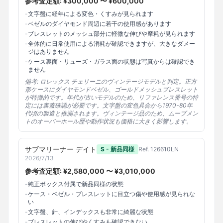
参考査定額: ¥
300,000
〜 ¥
600,000
-
文字盤に経年による変色・くすみが見られます
-
ベゼルのダイヤモンド周辺に若干の使用感があります
-
ブレスレットのメッシュ部分に軽微な伸びや摩耗が見られます
-
全体的に日常使用による消耗が確認できますが、大きなダメー
ジはありません
-
ケース裏面・リューズ・ガラス面の状態は写真からは確認でき
ません
備考:
ロレックス チェリーニのヴィンテージモデルと判定。正方
形ケースにダイヤモンドベゼル、ゴールドメッシュブレスレット
が特徴的です。年代が古いモデルのため、リファレンス番号の特
定には裏蓋確認が必要です。文字盤の変色具合から1970-80年
代頃の製造と推測されます。ヴィンテージ品のため、ムーブメン
トのオーバーホール歴や動作状況も価格に大きく影響します。
サブマリーナー デイト
S - 新品同様
Ref.
126610LN
2026/7/13
参考査定額: ¥
2,580,000
〜 ¥
3,010,000
-
純正ボックス付属で新品同様の状態
-
ケース・ベゼル・ブレスレットに目立つ傷や使用感が見られな
い
-
文字盤、針、インデックスも非常に綺麗な状態
-
ブレスレットの伸びやくすみも確認できない