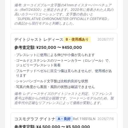
備考:
ターコイズブルー文字盤の41mmオイスターパーペチュア
ル（Ref.124300）と推定されます。2020年に発表された人気の
高いカラーバリエーションです。文字盤の色合いと
「SUPERLATIVE CHRONOMETER OFFICIALLY CERTIFIED」
の表記から現行モデルと判断しました。
デイトジャスト レディース
B - 使用感あり
2026/7/17
参考査定額: ¥
250,000
〜 ¥
450,000
-
ブレスレットに使用による伸びや小傷が見られます
-
ゴールドとステンレスのツートーンカラー（ロレゾール）で、
ジュビリーブレスレット装着
-
フルーテッドベゼルに目立つ傷は見られませんが、使用感があ
ります
-
シャンパンゴールド文字盤は比較的良好な状態
-
写真の角度から裏面・風防の状態は確認できません
備考:
レディースサイズのデイトジャストと判定。リファレンス
番号は外観からの特定が困難です。ツートーンモデルのため、製
造年代や正確なリファレンスによって価格が変動します。
コスモグラフ デイトナ
A - 良好
Ref.
116515LN
2026/7/16
参考査定額: ¥
4,500,000
〜 ¥
5,500,000