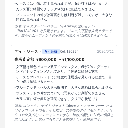
-
ケースには小傷が若干見られますが、深い打痕はありません
-
ガラス面は綺麗でクラックや欠けは確認できません
-
ブレスレットの伸びは写真からは判断が難しいですが、大きな
問題は見られません
備考:
オイスターパーペチュアル41mmの現行モデル
（Ref.124300）と推定されます。ブルー文字盤は人気カラーで
す。裏蓋やムーブメントの状態は写真からは確認できません。
デイトジャスト
A - 良好
Ref.
126234
2026/6/22
参考査定額: ¥
800,000
〜 ¥
1,100,000
-
文字盤は黒色でローマ数字インデックス、6時位置にダイヤモ
ンドがセッティングされており、全体的に綺麗な状態
-
ケースとブレスレットには軽微な使用感が見られる程度で、目
立つ傷は確認できません
-
フルーテッドベゼルの溝も鮮明で、大きな摩耗は見られません
-
ブレスレットの伸びについては写真からは判断できません
-
ガラス面に傷や曇りは確認できず、クリアな状態です
備考:
ロレックス デイトジャスト 36mm オイスタースチール×ホ
ワイトゴールドのモデルと推定。文字盤のダイヤモンドインデッ
クスや全体的なコンディションから、比較的新しい世代の個体と
思われます。正規品であることを前提とした価格帯です。