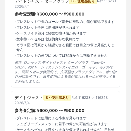
デイトジャスト ターノグラフ
B - 使用感あり
Ref.
116263
2026/7/4
参考査定額: ¥
600,000
〜 ¥
900,000
-
ブレスレット中央のゴールド部分に複数の小傷が確認できます
-
ブレスレット全体に使用感が見られます
-
ケースサイド部分に軽微な擦り傷があります
-
文字盤・ベゼルは比較的良好な状態です
-
ガラス面は写真から確認できる範囲では目立つ傷は見当たりま
せん
-
ブレスレットの伸びについては写真からは判断できません
備考:
ロレックス デイトジャスト ターノグラフ（Turn-O-
Graph）の2トーン（ステンレス×イエローゴールド）モデルで
す。回転ベゼルが特徴的で、文字盤はブラックダイアル、赤い秒
針が印象的です。日常使用による傷が見られるため状態ランクB
と判定しました。
デイトジャスト
B - 使用感あり
Ref.
116233 or 116243
2026/7/4
参考査定額: ¥
600,000
〜 ¥
900,000
-
ブレスレットに使用による小傷が見られます
-
ジュビリーブレスレットに若干の伸びの可能性があります
-
ケースやベゼルには目立つ大きな傷は見られませんが、日常使