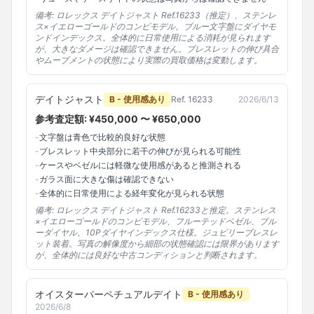
備考:
ロレックス デイトジャスト Ref.16233（推定）、ステンレ
ス×イエローゴールドのコンビモデル。ブルー文字盤にダイヤモ
ンドインデックス。全体的に日常使用による消耗が見られます
が、大きなダメージは確認できません。ブレスレットの伸び具合
やムーブメントの状態により実際の買取価格は変動します。
デイトジャスト
B - 使用感あり
Ref.
16233
2026/6/13
参考査定額: ¥
450,000
〜 ¥
650,000
-
文字盤は青色で比較的良好な状態
-
ブレスレット中央部分に若干の伸びが見られる可能性
-
ケースやベゼルには軽微な使用感があると推測される
-
ガラス面に大きな傷は確認できない
-
全体的に日常使用による経年変化が見られる状態
備考:
ロレックス デイトジャスト Ref.16233と推定。ステンレス
×イエローゴールドのコンビモデル、フルーテッドベゼル、ブル
ーダイヤル、10Pダイヤインデックス仕様。ジュビリーブレスレ
ット装着。写真の解像度から細部の状態確認には限界があります
が、全体的には良好な中古コンディションと判断されます。
オイスターパーペチュアルデイト
B - 使用感あり
2026/6/8