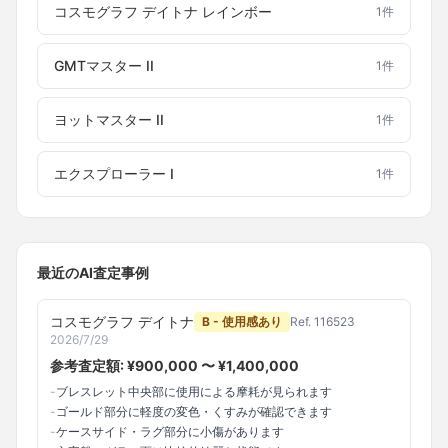
コスモグラフ デイトナ レインボー
1
件
GMTマスター II
1
件
ヨットマスター II
1
件
エクスプローラー I
1
件
最近のAI査定事例
コスモグラフ デイトナ
B - 使用感あり
Ref.
116523
2026/7/29
参考査定額: ¥
900,000
〜 ¥
1,400,000
-
ブレスレット中央部に使用による摩耗が見られます
-
ゴールド部分に軽度の変色・くすみが確認できます
-
ケースサイド・ラグ部分に小傷があります