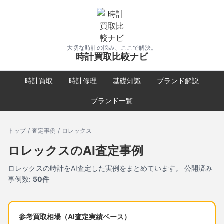
大切な時計の悩み、ここで解決。
時計買取比較ナビ
時計買取
時計修理
基礎知識
ブランド解説
ブランド一覧
トップ
/
査定事例
/
ロレックス
ロレックス
のAI査定事例
ロレックス
の時計をAI査定した実例をまとめています。 公開済み
事例数:
50
件
参考買取相場（AI査定実績ベース）