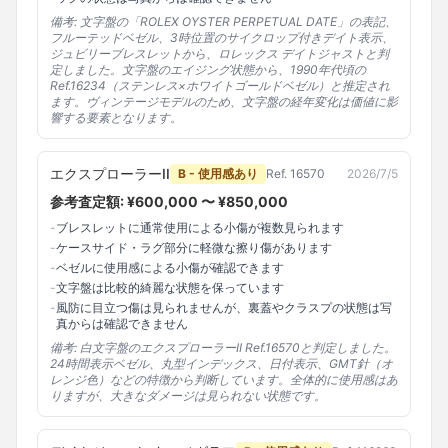
備考:
文字盤の「ROLEX OYSTER PERPETUAL DATE」の表記、
フルーテッドベゼル、3時位置のサイクロップ付きデイト表示、
ジュビリーブレスレットから、ロレックス デイトジャストと判
定しました。文字盤のエイジング状態から、1990年代頃の
Ref.16234（ステンレス×ホワイトゴールドベゼル）と推定され
ます。ヴィンテージモデルのため、文字盤の経年変化は価値に影
響する要素となります。
エクスプローラーII
B - 使用感あり
Ref.
16570
2026/7/5
参考査定額: ¥
600,000
〜 ¥
850,000
-
ブレスレットに通常使用による小傷が複数見られます
-
ケースサイド・ラグ部分に軽微な擦り傷があります
-
ベゼルに使用感による小傷が確認できます
-
文字盤は比較的綺麗な状態を保っています
-
風防に目立つ傷は見られませんが、裏蓋やクラスプの状態は写
真からは確認できません
備考:
白文字盤のエクスプローラーII Ref.16570と判定しました。
24時間表示ベゼル、丸型インデックス、日付表示、GMT針（オ
レンジ色）などの特徴から判断しています。全体的に使用感はあ
りますが、大きなダメージは見られない状態です。