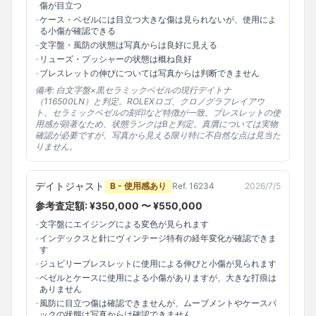
傷が目立つ
-
ケース・ベゼルには目立つ大きな傷は見られないが、使用によ
る小傷が確認できる
-
文字盤・風防の状態は写真からは良好に見える
-
リューズ・プッシャーの状態は概ね良好
-
ブレスレットの伸びについては写真からは判断できません
備考:
白文字盤×黒セラミックベゼルの現行デイトナ
（116500LN）と判定。ROLEXロゴ、クロノグラフレイアウ
ト、セラミックベゼルの刻印など特徴が一致。ブレスレットの使
用感が顕著なため、状態ランクはBと判定。真贋については実物
確認が必要ですが、写真から見える限り特に不自然な点は見当た
りません。
デイトジャスト
B - 使用感あり
Ref.
16234
2026/7/5
参考査定額: ¥
350,000
〜 ¥
550,000
-
文字盤にエイジングによる変色が見られます
-
インデックスと針にヴィンテージ特有の経年変化が確認できま
す
-
ジュビリーブレスレットに使用による伸びと小傷が見られます
-
ベゼルとケースに使用による小傷がありますが、大きな打痕は
ありません
-
風防に目立つ傷は確認できませんが、ムーブメントやケースバ
ックの状態は写真からは確認できません