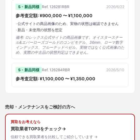
S - 新品同様
Ref.
126281RBR
2026/6/22
参考査定額: ¥
900,000
〜 ¥
1,100,000
-
公式サイトの商品画像のため、実物の状態は確認できません
-
新品・未使用の状態を想定
備考:
ロレックス公式サイトの商品画像です。オイスタースチー
ル&エバーローズゴールドのコンビモデル、36mm、ローマ数字
インデックス、フルーテッドベゼル。実物ではなく公式画像のた
め、実際の中古品の状態判定はできません。
S - 新品同様
Ref.
126284RBR
2026/5/10
参考査定額: ¥
1,100,000
〜 ¥
1,350,000
売却・メンテナンスをご検討の方へ
買取をお考えなら
買取業者TOP3をチェック→
信頼できる買取業者を比較してご紹介しています →