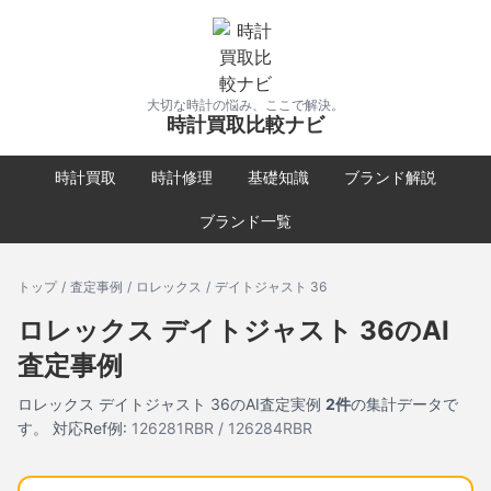
大切な時計の悩み、ここで解決。
時計買取比較ナビ
時計買取
時計修理
基礎知識
ブランド解説
ブランド一覧
トップ
/
査定事例
/
ロレックス
/
デイトジャスト 36
ロレックス
デイトジャスト 36
のAI
査定事例
ロレックス
デイトジャスト 36
のAI査定実例
2
件
の集計データで
す。
対応Ref例:
126281RBR / 126284RBR