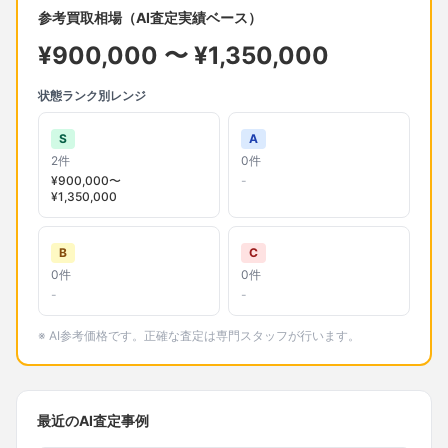
参考買取相場（AI査定実績ベース）
¥
900,000
〜 ¥
1,350,000
状態ランク別レンジ
S
A
2
件
0
件
¥
900,000
〜
-
¥
1,350,000
B
C
0
件
0
件
-
-
※ AI参考価格です。正確な査定は専門スタッフが行います。
最近のAI査定事例