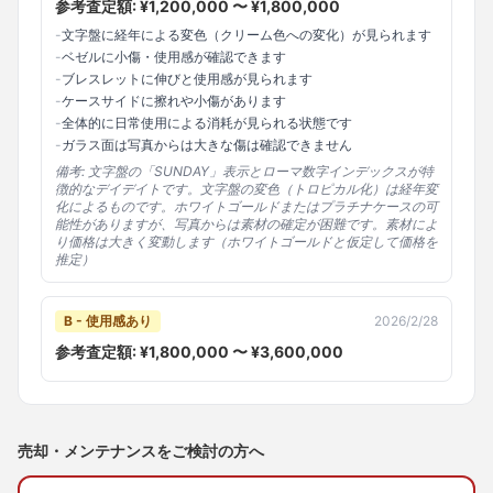
参考査定額: ¥
1,200,000
〜 ¥
1,800,000
-
文字盤に経年による変色（クリーム色への変化）が見られます
-
ベゼルに小傷・使用感が確認できます
-
ブレスレットに伸びと使用感が見られます
-
ケースサイドに擦れや小傷があります
-
全体的に日常使用による消耗が見られる状態です
-
ガラス面は写真からは大きな傷は確認できません
備考:
文字盤の「SUNDAY」表示とローマ数字インデックスが特
徴的なデイデイトです。文字盤の変色（トロピカル化）は経年変
化によるものです。ホワイトゴールドまたはプラチナケースの可
能性がありますが、写真からは素材の確定が困難です。素材によ
り価格は大きく変動します（ホワイトゴールドと仮定して価格を
推定）
B - 使用感あり
2026/2/28
参考査定額: ¥
1,800,000
〜 ¥
3,600,000
売却・メンテナンスをご検討の方へ