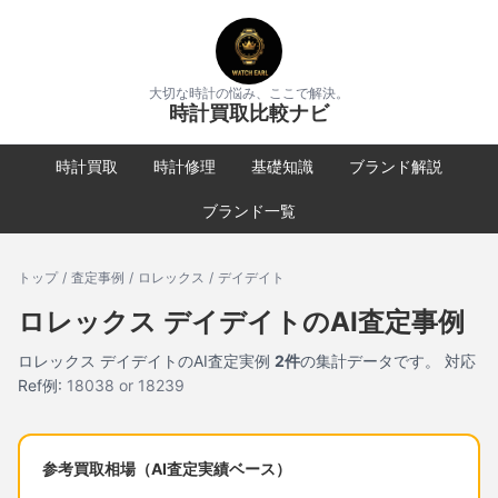
大切な時計の悩み、ここで解決。
時計買取比較ナビ
時計買取
時計修理
基礎知識
ブランド解説
ブランド一覧
トップ
/
査定事例
/
ロレックス
/
デイデイト
ロレックス
デイデイト
のAI査定事例
ロレックス
デイデイト
のAI査定実例
2
件
の集計データです。
対応
Ref例:
18038 or 18239
参考買取相場（AI査定実績ベース）