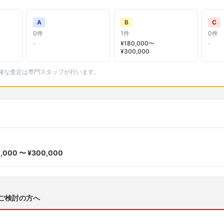
A
B
C
0
件
1
件
0
件
-
¥
180,000
〜
-
¥
300,000
。正確な査定は専門スタッフが行います。
0,000
〜 ¥
300,000
ご検討の方へ