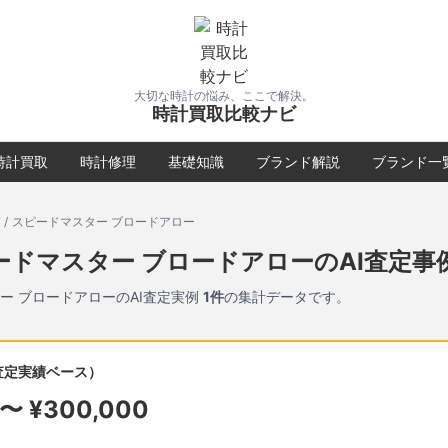
大切な時計の悩み、ここで解決。
時計買取比較ナビ
時計買取
時計修理
基礎知識
ブランド解説
ブランド一
/
スピードマスター ブロードアロー
ードマスター ブロードアロー
のAI査定事
ー ブロードアロー
のAI査定実例
1
件
の集計データです。
査定実績ベース）
〜 ¥
300,000