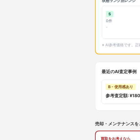
状態ランク別レンジ
S
0
件
-
※ AI参考価格です
最近のAI査定事例
B - 使用感あり
参考査定額: ¥
18
売却・メンテナンスを
買取をお考えなら