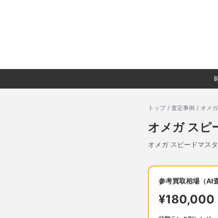
トップ
/
査定事例
/
オメガ
オメガ
スピ
オメガ
スピードマスタ
参考買取相場（AI
¥
180,000