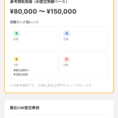
参考買取相場（AI査定実績ベース）
¥
80,000
〜 ¥
150,000
状態ランク別レンジ
S
A
0
件
0
件
-
-
B
C
1
件
0
件
¥
80,000
〜
-
¥
150,000
※ AI参考価格です。正確な査定は専門スタッフが行います。
最近のAI査定事例