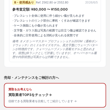
B - 使用感あり
Ref.
2562.80 or 2552.80
2026/6/5
参考査定額: ¥
80,000
〜 ¥
150,000
-
ブレスレット全体に使用に伴う細かい傷が見られます
-
ブレスレットのリンク部分に摩耗・くすみが確認できます
-
ケース側面にも小傷が見られます
-
文字盤・ガラス面は写真の範囲では目立つ傷は確認できません
-
全体的に日常使用による消耗が見られる状態です
備考:
オメガ シーマスター プロフェッショナル200M（通称ボン
ドウォッチ）のミドルサイズモデル。黒文字盤にウェーブパター
ンが特徴的です。クォーツムーブメント搭載モデルと思われま
す。状態はBランクとして評価していますが、オーバーホール履
歴や内部状態は写真からは判断できません。
売却・メンテナンスをご検討の方へ
買取をお考えなら
買取業者TOP3をチェック→
信頼できる買取業者を比較してご紹介しています →