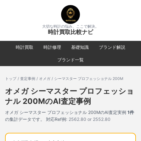
大切な時計の悩み、ここで解決。
時計買取比較ナビ
時計買取
時計修理
基礎知識
ブランド解説
ブランド一覧
トップ
/
査定事例
/
オメガ
/
シーマスター プロフェッショナル 200M
オメガ
シーマスター プロフェッショ
ナル 200M
のAI査定事例
オメガ
シーマスター プロフェッショナル 200M
のAI査定実例
1
件
の集計データです。
対応Ref例:
2562.80 or 2552.80