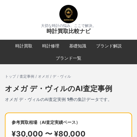
大切な時計の悩み、ここで解決。
時計買取比較ナビ
時計買取
時計修理
基礎知識
ブランド解説
ブランド一覧
トップ
/
査定事例
/
オメガ
/
デ・ヴィル
オメガ
デ・ヴィル
のAI査定事例
オメガ
デ・ヴィル
のAI査定実例
1
件
の集計データです。
参考買取相場（AI査定実績ベース）
¥
30,000
〜 ¥
80,000