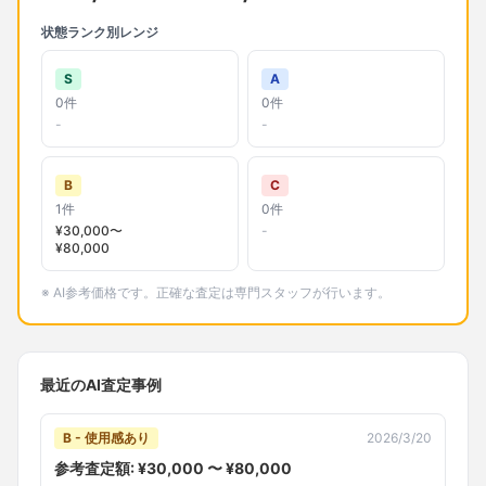
状態ランク別レンジ
S
A
0
件
0
件
-
-
B
C
1
件
0
件
¥
30,000
〜
-
¥
80,000
※ AI参考価格です。正確な査定は専門スタッフが行います。
最近のAI査定事例
B - 使用感あり
2026/3/20
参考査定額: ¥
30,000
〜 ¥
80,000