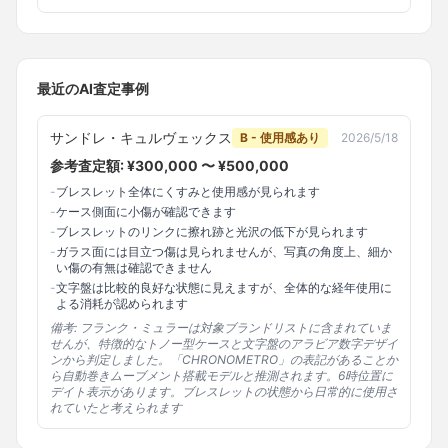
最近のAI査定事例
サンドレ・キュルヴェックス
B - 使用感あり
2026/5/18
参考査定額: ¥
300,000
〜 ¥
500,000
-
ブレスレット全体にくすみと使用感が見られます
-
ケース側面に小傷が確認できます
-
ブレスレットのリンクに擦れ跡と光沢の低下が見られます
-
ガラス面には目立つ傷は見られませんが、写真の角度上、細か
い傷の有無は確認できません
-
文字盤は比較的良好な状態に見えますが、全体的な経年使用に
よる消耗が認められます
備考:
フランク・ミュラーは対象ブランドリストに含まれていま
せんが、特徴的なトノー型ケースと文字盤のアラビア数字デザイ
ンから判定しました。「CHRONOMETRO」の表記があることか
ら自動巻きムーブメント搭載モデルと推測されます。6時位置に
デイト表示があります。ブレスレットの状態から日常的に使用さ
れていたと考えられます