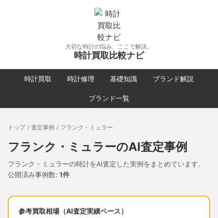
大切な時計の悩み、ここで解決。
時計買取比較ナビ
時計買取
時計修理
基礎知識
ブランド解説
ブランド一覧
トップ
/
査定事例
/
フランク・ミュラー
フランク・ミュラー
のAI査定事例
フランク・ミュラー
の時計をAI査定した実例をまとめています。
公開済み事例数:
1
件
参考買取相場（AI査定実績ベース）