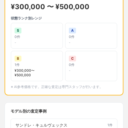
¥
300,000
〜 ¥
500,000
状態ランク別レンジ
S
A
0
件
0
件
-
-
B
C
1
件
0
件
¥
300,000
〜
-
¥
500,000
※ AI参考価格です。正確な査定は専門スタッフが行います。
モデル別の査定事例
サンドレ・キュルヴェックス
1
件