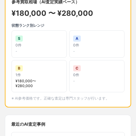
参考買取相場（AI査定実績ベース）
¥
180,000
〜 ¥
280,000
状態ランク別レンジ
S
A
0
件
0
件
-
-
B
C
1
件
0
件
¥
180,000
〜
-
¥
280,000
※ AI参考価格です。正確な査定は専門スタッフが行います。
最近のAI査定事例