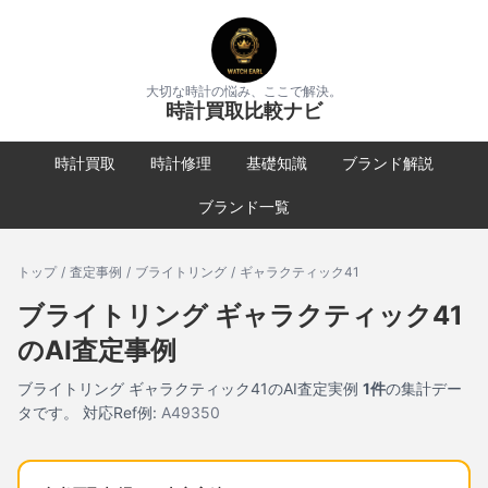
大切な時計の悩み、ここで解決。
時計買取比較ナビ
時計買取
時計修理
基礎知識
ブランド解説
ブランド一覧
トップ
/
査定事例
/
ブライトリング
/
ギャラクティック41
ブライトリング
ギャラクティック41
のAI査定事例
ブライトリング
ギャラクティック41
のAI査定実例
1
件
の集計デー
タです。
対応Ref例:
A49350