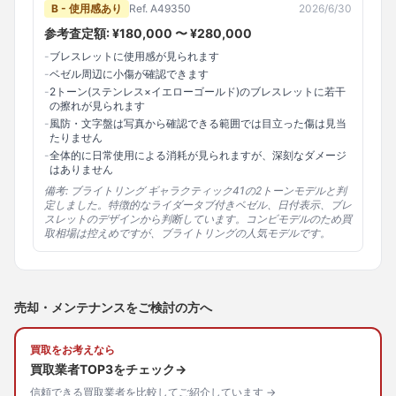
B - 使用感あり
Ref.
A49350
2026/6/30
参考査定額: ¥
180,000
〜 ¥
280,000
-
ブレスレットに使用感が見られます
-
ベゼル周辺に小傷が確認できます
-
2トーン(ステンレス×イエローゴールド)のブレスレットに若干
の擦れが見られます
-
風防・文字盤は写真から確認できる範囲では目立った傷は見当
たりません
-
全体的に日常使用による消耗が見られますが、深刻なダメージ
はありません
備考:
ブライトリング ギャラクティック41の2トーンモデルと判
定しました。特徴的なライダータブ付きベゼル、日付表示、ブレ
スレットのデザインから判断しています。コンビモデルのため買
取相場は控えめですが、ブライトリングの人気モデルです。
売却・メンテナンスをご検討の方へ
買取をお考えなら
買取業者TOP3をチェック→
信頼できる買取業者を比較してご紹介しています →